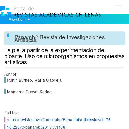
Toggl
navig
View Item
Panambí: Revista de Investigaciones
Artísticas
La piel a partir de la experimentación del
bioarte. Uso de microorganismos en propuestas
artísticas
Author
Punin Burneo, María Gabriela
Monteros Cueva, Karina
Full text
https://revistas.uv.cl/index.php/Panambi/article/view/1176
10.22370/panambi.2018.7.1176