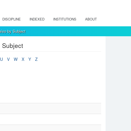
DISCIPLINE
INDEXED
INSTITUTIONS
ABOUT
íso by Subject
 Subject
U
V
W
X
Y
Z