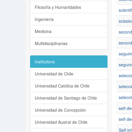
Filosofía y Humanidades
scienti
Ingeniería
scissio
Medicina
second
second-
Multidisciplinarias
seguim
Institutions
segund
Universidad de Chile
selecci
Universidad Católica de Chile
selecci
selecci
Universidad de Santiago de Chile
self-de
Universidad de Concepción
self-de
Universidad Austral de Chile
Self-in