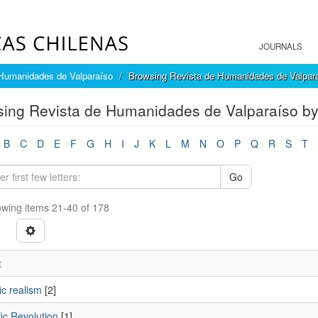
JOURNALS
Humanidades de Valparaíso
Browsing Revista de Humanidades de Valpara
ing Revista de Humanidades de Valparaíso by
B
C
D
E
F
G
H
I
J
K
L
M
N
O
P
Q
R
S
T
Go
wing items 21-40 of 178
t
fic realism
[2]
fic Revolution
[1]