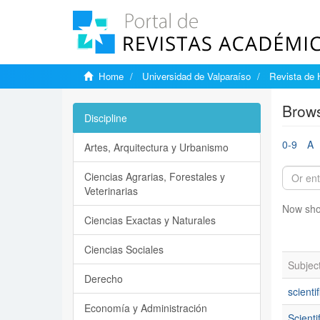
Home
Universidad de Valparaíso
Revista de 
Brows
Discipline
0-9
A
Artes, Arquitectura y Urbanismo
Ciencias Agrarias, Forestales y
Veterinarias
Now sho
Ciencias Exactas y Naturales
Ciencias Sociales
Subjec
Derecho
scienti
Economía y Administración
Scienti