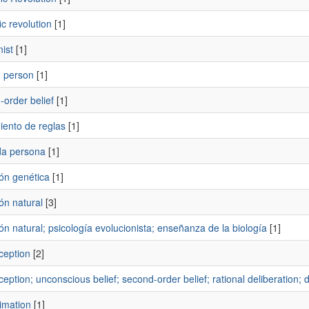
fic revolution
[1]
nist
[1]
 person
[1]
order belief
[1]
iento de reglas
[1]
a persona
[1]
ón genética
[1]
ón natural
[3]
ón natural; psicología evolucionista; enseñanza de la biología
[1]
ception
[2]
ception; unconscious belief; second-order belief; rational deliberation; d
timation
[1]