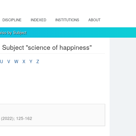
DISCIPLINE
INDEXED
INSTITUTIONS
ABOUT
íso by Subject
Subject "science of happiness"
U
V
W
X
Y
Z
 (2022); 125-162