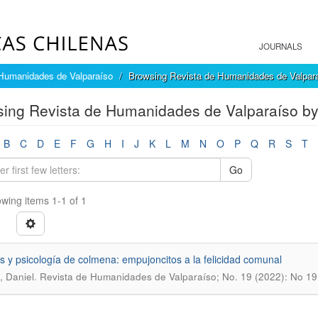
JOURNALS
Humanidades de Valparaíso
Browsing Revista de Humanidades de Valpara
ing Revista de Humanidades de Valparaíso by 
B
C
D
E
F
G
H
I
J
K
L
M
N
O
P
Q
R
S
T
Go
wing items 1-1 of 1
 y psicología de colmena: empujoncitos a la felicidad comunal
.
 Daniel
Revista de Humanidades de Valparaíso; No. 19 (2022): No 19