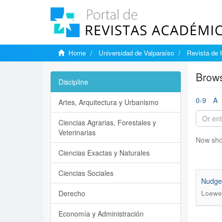
Home
Universidad de Valparaíso
Revista de 
Brows
Discipline
0-9
A
Artes, Arquitectura y Urbanismo
Ciencias Agrarias, Forestales y
Veterinarias
Now sho
Ciencias Exactas y Naturales
Ciencias Sociales
Nudges
Derecho
Loewe,
Economía y Administración