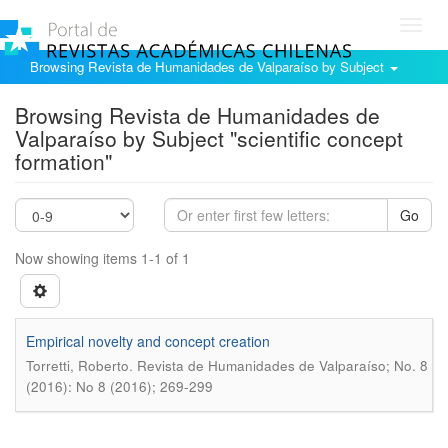
Toggl
navig
Browsing Revista de Humanidades de Valparaíso by Subject
Browsing Revista de Humanidades de
Valparaíso by Subject "scientific concept
formation"
Go
Now showing items 1-1 of 1
Empirical novelty and concept creation
.
Torretti, Roberto
Revista de Humanidades de Valparaíso; No. 8
(2016): No 8 (2016); 269-299