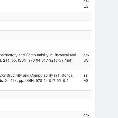
es-
ES
tructivity and Computability in Historical and
en-
XI. 214, pp. ISBN: 978-94-017-9216-5 (Print)
US
onstructivity and Computability in Historical
es-
nds, XI. 214, pp. ISBN: 978-94-017-9216-5
ES
en-