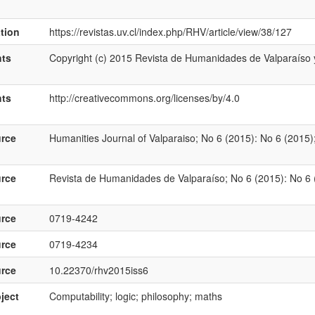
ation
https://revistas.uv.cl/index.php/RHV/article/view/38/127
hts
Copyright (c) 2015 Revista de Humanidades de Valparaíso 
hts
http://creativecommons.org/licenses/by/4.0
rce
Humanities Journal of Valparaiso; No 6 (2015): No 6 (2015)
rce
Revista de Humanidades de Valparaíso; No 6 (2015): No 6 
rce
0719-4242
rce
0719-4234
rce
10.22370/rhv2015iss6
ject
Computability; logic; philosophy; maths