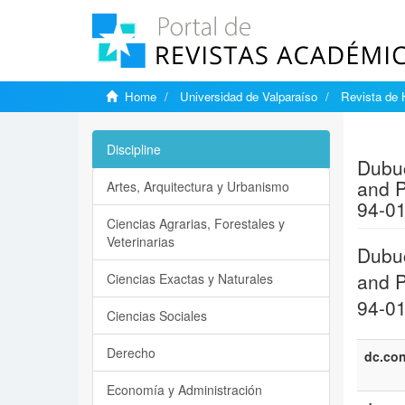
Home
Universidad de Valparaíso
Revista de 
Show si
Discipline
Dubuc
and P
Artes, Arquitectura y Urbanismo
94-01
Ciencias Agrarias, Forestales y
Veterinarias
Dubuc
and P
Ciencias Exactas y Naturales
94-01
Ciencias Sociales
Derecho
dc.con
Economía y Administración