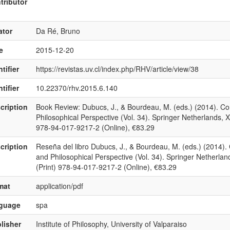
tributor
ator
Da Ré, Bruno
e
2015-12-20
tifier
https://revistas.uv.cl/index.php/RHV/article/view/38
tifier
10.22370/rhv.2015.6.140
cription
Book Review: Dubucs, J., & Bourdeau, M. (eds.) (2014). Cons
Philosophical Perspective (Vol. 34). Springer Netherlands, 
978-94-017-9217-2 (Online), €83.29
cription
Reseña del libro Dubucs, J., & Bourdeau, M. (eds.) (2014). C
and Philosophical Perspective (Vol. 34). Springer Netherla
(Print) 978-94-017-9217-2 (Online), €83.29
mat
application/pdf
nguage
spa
lisher
Institute of Philosophy, University of Valparaiso