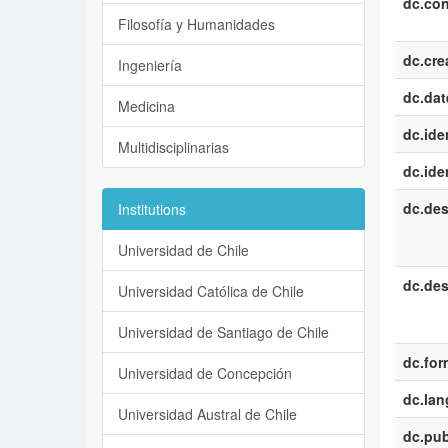
dc.con
Filosofía y Humanidades
dc.cre
Ingeniería
dc.dat
Medicina
dc.iden
Multidisciplinarias
dc.iden
dc.des
Institutions
Universidad de Chile
dc.des
Universidad Católica de Chile
Universidad de Santiago de Chile
dc.for
Universidad de Concepción
dc.la
Universidad Austral de Chile
dc.pub