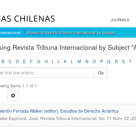
JOURNALS
nternacional
Browsing Revista Tribuna Internacional by Subject
ing Revista Tribuna Internacional by Subject "
B
C
D
E
F
G
H
I
J
K
L
M
N
O
P
Q
R
S
T
Go
wing items 1-1 of 1
alentín Ferrada Walker (editor), Estudios de Derecho Antártico
.
les Espinoza, José
Revista Tribuna Internacional; Vol. 11 Núm. 22 (2