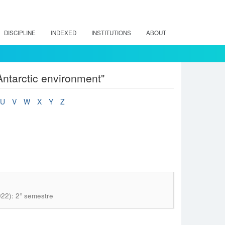
DISCIPLINE
INDEXED
INSTITUTIONS
ABOUT
Antarctic environment"
U
V
W
X
Y
Z
022): 2° semestre