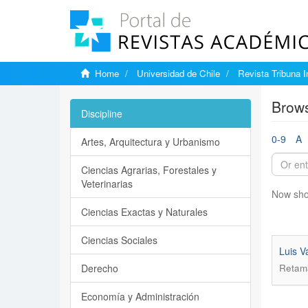
Home
Universidad de Chile
Revista Tribuna I
Brows
Discipline
0-9
A
Artes, Arquitectura y Urbanismo
Ciencias Agrarias, Forestales y
Veterinarias
Now sho
Ciencias Exactas y Naturales
Ciencias Sociales
Luis V
Derecho
Retama
Economía y Administración