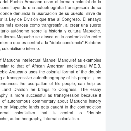
 del Pueblo Araucano usan el formato colonial de la
constituyendo una autoetnografía transgresora de su
, donde denuncia la usurpación de su pueblo, sirve de
r la Ley de División que trae al Congreso. El ensayo
es más exitosa como trangresión, al crear una suerte
ario autónomo sobre la historia y cultura Mapuche,
as tierras Mapuche se atasca en la contradicción entre
interno que es central a la "doble conciencia".Palabras
 colonialismo interno.
of Mapuche intellectual Manuel Manquilef as examples
ilar to that of African American intellectual W.E.B.
eblo Araucano uses the colonial format of the double
g a transgressive autoethnography of his people. ¡Las
enounces the usurpation of his people, can help us
 Land Division he brings to Congress. The essay
aphy is more successful as transgression because it
mn" of autonomous commentary about Mapuche history
on on Mapuche lands gets caught in the contradiction
ernal colonialism that is central to "double
he, autoethnography, internal colonialism.