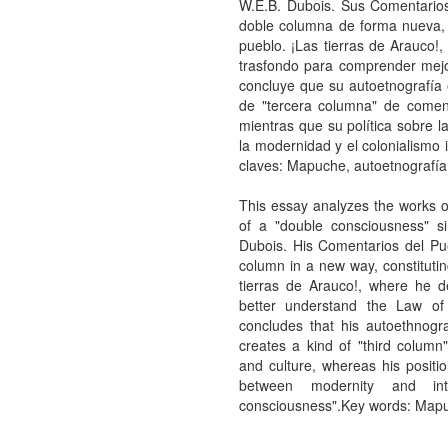
W.E.B. Dubois. Sus Comentarios
doble columna de forma nueva, 
pueblo. ¡Las tierras de Arauco!
trasfondo para comprender mejo
concluye que su autoetnografía 
de "tercera columna" de coment
mientras que su política sobre l
la modernidad y el colonialismo 
claves: Mapuche, autoetnografía,
This essay analyzes the works 
of a "double consciousness" sim
Dubois. His Comentarios del Pu
column in a new way, constitutin
tierras de Arauco!, where he d
better understand the Law of
concludes that his autoethnogr
creates a kind of "third colu
and culture, whereas his positi
between modernity and int
consciousness".Key words: Mapuc