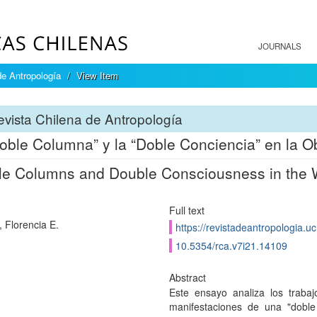
JOURNALS
de Antropología
View Item
vista Chilena de Antropología
oble Columna” y la “Doble Conciencia” en la 
e Columns and Double Consciousness in the 
Full text
, Florencia E.
https://revistadeantropologia.u
10.5354/rca.v7i21.14109
Abstract
Este ensayo analiza los traba
manifestaciones de una "doble 