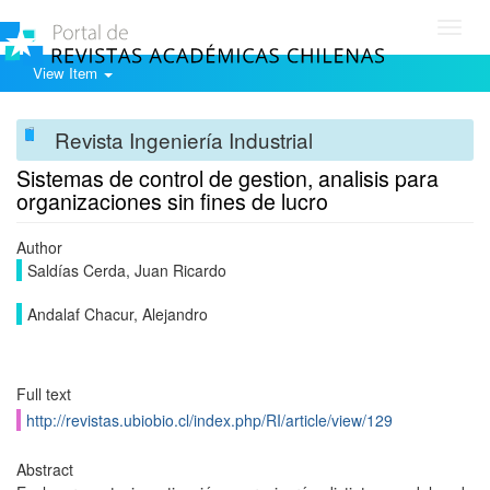
Toggl
navig
View Item
Revista Ingeniería Industrial
Sistemas de control de gestion, analisis para
organizaciones sin fines de lucro
Author
Saldías Cerda, Juan Ricardo
Andalaf Chacur, Alejandro
Full text
http://revistas.ubiobio.cl/index.php/RI/article/view/129
Abstract