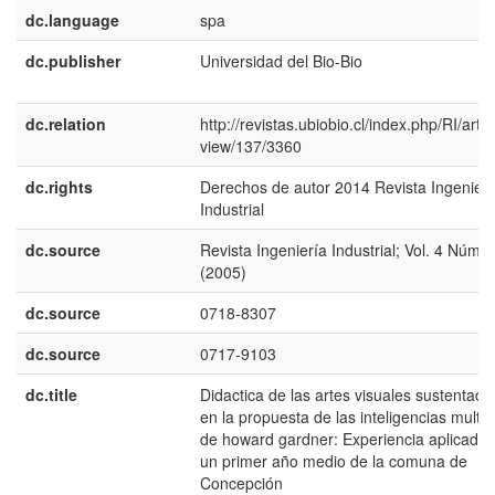
dc.language
spa
dc.publisher
Universidad del Bio-Bio
dc.relation
http://revistas.ubiobio.cl/index.php/RI/artic
view/137/3360
dc.rights
Derechos de autor 2014 Revista Ingenierí
Industrial
dc.source
Revista Ingeniería Industrial; Vol. 4 Núm. 
(2005)
dc.source
0718-8307
dc.source
0717-9103
dc.title
Didactica de las artes visuales sustentada
en la propuesta de las inteligencias multip
de howard gardner: Experiencia aplicada 
un primer año medio de la comuna de
Concepción