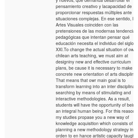
y nuevos, que demanda desarrollar el
pensamiento creativo y lacapacidad de
proporcionar respuestas múltiples ante
situaciones complejas. En ese sentido, las
Artes Visuales coinciden con las
pretensiones de las modernas tendencias
pedagógicas que intentan pensar qué
educación necesita el individuo del siglo
XXI.To change the actual situation of owr
chilean arts teaching, we must aim at
designiny new and effective curriculum
plans, be cause it is necessary to make a
concrete new orientation of arts discipline.
That means that owr main goal is to
transform learning into an inter disciplinar
searching by means of stimulating and
interactive methodologies. As a result,
students will have the opportunity of being
an integral human being. For this reason,
my studies propase you a new way of
knowledge acquisition which consists of
planning a new methodology strategy in
orden to en hance artistic capacity taught 