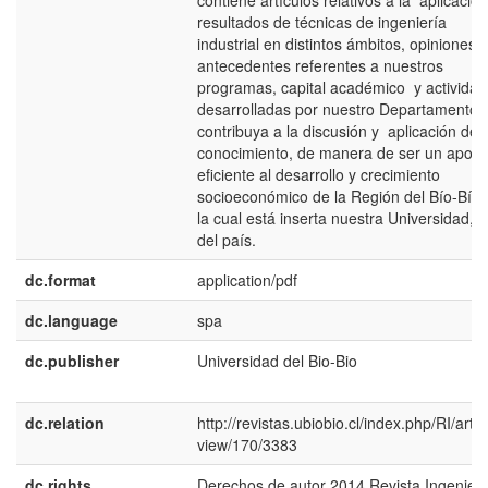
contiene artículos relativos a la aplicación
resultados de técnicas de ingeniería
industrial en distintos ámbitos, opiniones y
antecedentes referentes a nuestros
programas, capital académico y activida
desarrolladas por nuestro Departamento,
contribuya a la discusión y aplicación del
conocimiento, de manera de ser un aport
eficiente al desarrollo y crecimiento
socioeconómico de la Región del Bío-Bío,
la cual está inserta nuestra Universidad, y
del país.
dc.format
application/pdf
dc.language
spa
dc.publisher
Universidad del Bio-Bio
dc.relation
http://revistas.ubiobio.cl/index.php/RI/artic
view/170/3383
dc.rights
Derechos de autor 2014 Revista Ingenierí