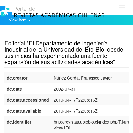
Toggl
navig
View Item
Show simple item record
Editorial "El Departamento de Ingeniería
Industrial de la Universidad del Bío-Bío, desde
sus inicios ha experimentado una fuerte
expansión de sus actividades académicas".
dc.creator
Núñez Cerda, Francisco Javier
dc.date
2002-07-31
dc.date.accessioned
2019-04-17T22:08:16Z
dc.date.available
2019-04-17T22:08:16Z
dc.identifier
http://revistas.ubiobio.cl/index.php/RI/artic
view/170