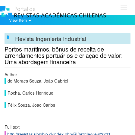
Toggl
navig
View Item
Revista Ingeniería Industrial
Portos marítimos, bônus de receita de
arrendamentos portuários e criação de valor:
Uma abordagem financeira
Author
de Moraes Souza, João Gabriel
Rocha, Carlos Henrique
Félix Souza, João Carlos
Full text
http://revistas.ubiobio.cl/index.php/RI/article/view/2221