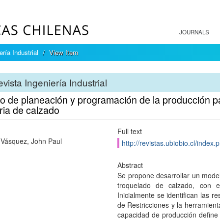
JOURNALS
ría Industrial
View Item
vista Ingeniería Industrial
o de planeación y programación de la producción pa
ria de calzado
Full text
Vásquez, John Paul
http://revistas.ubiobio.cl/index.
Abstract
Se propone desarrollar un mode
troquelado de calzado, con e
Inicialmente se identifican las r
de Restricciones y la herramien
capacidad de producción define 