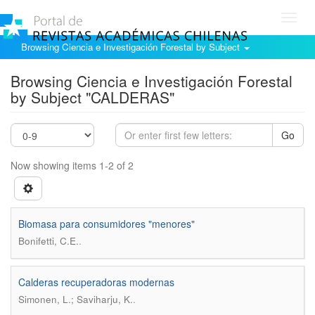
Toggl
navig
Browsing Ciencia e Investigación Forestal by Subject
Browsing Ciencia e Investigación Forestal
by Subject "CALDERAS"
Go
Now showing items 1-2 of 2
Biomasa para consumidores "menores"
.
Bonifetti, C.E.
Calderas recuperadoras modernas
.
Simonen, L.; Saviharju, K.