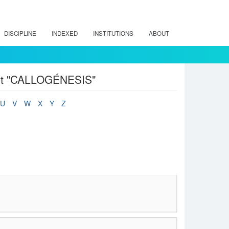
DISCIPLINE
INDEXED
INSTITUTIONS
ABOUT
ject "CALLOGÉNESIS"
U
V
W
X
Y
Z