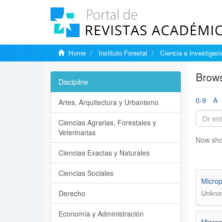
Home
Instituto Forestal
Ciencia e Investigaci
Brows
Discipline
0-9
A
Artes, Arquitectura y Urbanismo
Ciencias Agrarias, Forestales y
Veterinarias
Now sho
Ciencias Exactas y Naturales
Ciencias Sociales
Microp
Derecho
Unkno
Economía y Administración