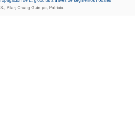
ropagación de E. globulus a través de segmentos nodales
.
 S., Pilar; Chung Guin-po, Patricio