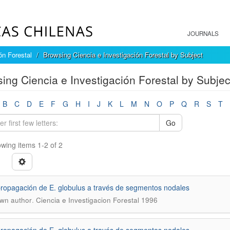
JOURNALS
ón Forestal
Browsing Ciencia e Investigación Forestal by Subject
ing Ciencia e Investigación Forestal by Sub
B
C
D
E
F
G
H
I
J
K
L
M
N
O
P
Q
R
S
T
Go
wing items 1-2 of 2
ropagación de E. globulus a través de segmentos nodales
.
wn author
Ciencia e Investigacion Forestal 1996