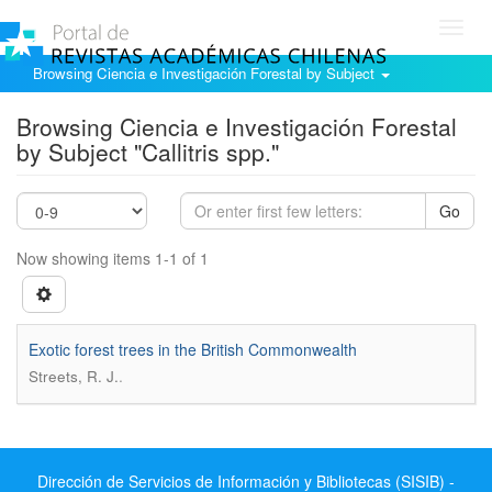
Toggl
navig
Browsing Ciencia e Investigación Forestal by Subject
Browsing Ciencia e Investigación Forestal
by Subject "Callitris spp."
Go
Now showing items 1-1 of 1
Exotic forest trees in the British Commonwealth
.
Streets, R. J.
Dirección de Servicios de Información y Bibliotecas (SISIB) -