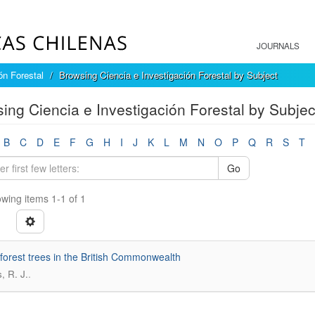
JOURNALS
ón Forestal
Browsing Ciencia e Investigación Forestal by Subject
ing Ciencia e Investigación Forestal by Subje
B
C
D
E
F
G
H
I
J
K
L
M
N
O
P
Q
R
S
T
Go
wing items 1-1 of 1
 forest trees in the British Commonwealth
.
, R. J.