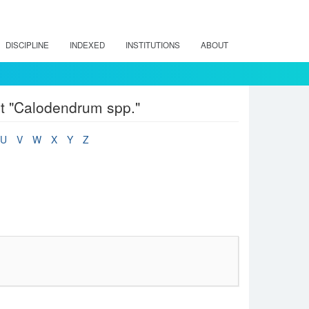
DISCIPLINE
INDEXED
INSTITUTIONS
ABOUT
ct "Calodendrum spp."
U
V
W
X
Y
Z