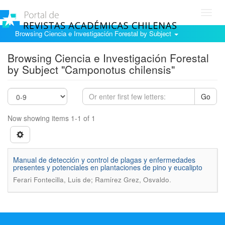
Toggl
navig
Browsing Ciencia e Investigación Forestal by Subject
Browsing Ciencia e Investigación Forestal
by Subject "Camponotus chilensis"
Go
Now showing items 1-1 of 1
Manual de detección y control de plagas y enfermedades
presentes y potenciales en plantaciones de pino y eucalipto
.
Ferari Fontecilla, Luis de; Ramírez Grez, Osvaldo