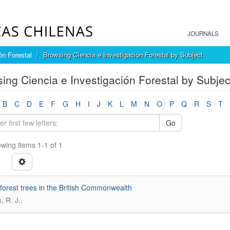
JOURNALS
ón Forestal
Browsing Ciencia e Investigación Forestal by Subject
ing Ciencia e Investigación Forestal by Subje
B
C
D
E
F
G
H
I
J
K
L
M
N
O
P
Q
R
S
T
Go
wing items 1-1 of 1
 forest trees in the British Commonwealth
.
, R. J.