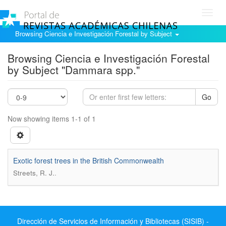
Toggl
navig
Browsing Ciencia e Investigación Forestal by Subject
Browsing Ciencia e Investigación Forestal
by Subject "Dammara spp."
Go
Now showing items 1-1 of 1
Exotic forest trees in the British Commonwealth
.
Streets, R. J.
Dirección de Servicios de Información y Bibliotecas (SISIB) -