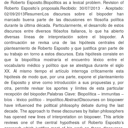
de Roberto Esposito.Biopolitics as a lexical problem. Revision of
Roberto Esposito’s proposals.Recibido: 30/07/2013 ∙ Aceptado:
02/09/2013ResumenLos discursos sobre el biopoder han
marcado buena parte de las discu­siones en filosofía política
durante la última década. Particularmente, el desarrollo de estos
discursos entre diversos filósofos italianos, lo que ha abierto
diversas líneas de interpretación sobre el biopoder. A
continuación se revisa una de las hipótesis centrales del
planteamiento de Roberto Es­posito y que justifica gran parte de
su trabajo en torno a estos discursos. Esta hipótesis consiste en
que la biopolítica mostraría el encuentro léxico entre el
vocabulario médico y político que se atestigua durante el siglo
XX. Al mismo tiempo el artículo interroga críticamente esta
hipótesis de modo que, por una parte, expone el planteamiento
de Esposito y sirve como introducción a sus propuestas y, por
otra, permite revisar los aportes y límites de esta particular
recepción del biopoder.Palabras Clave: Biopolítica – immunitas –
bíos - léxico político - impolítico.AbstractDiscourses on biopower
have influenced the political philosophy debate during the last
decade. The approach to these discourses by Italian philo­sophers
has opened new lines of interpretation on biopower. This article
reviews one of the central hypothesis of Roberto Esposito’s