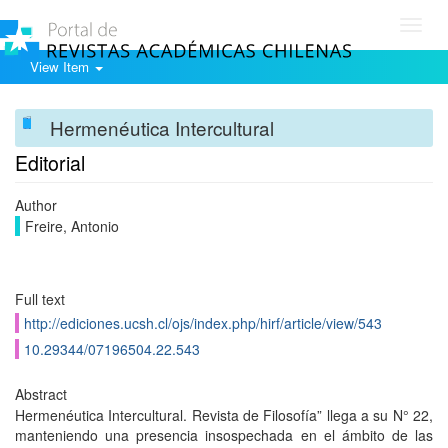
Toggl
navig
View Item
Hermenéutica Intercultural
Editorial
Author
Freire, Antonio
Full text
http://ediciones.ucsh.cl/ojs/index.php/hirf/article/view/543
10.29344/07196504.22.543
Abstract
Hermenéutica Intercultural. Revista de Filosofía” llega a su N° 22,
manteniendo una presencia insospechada en el ámbito de las