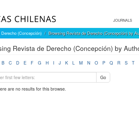
JOURNALS
e Derecho (Concepción)
Browsing Revista de Derecho (Concepción) by Au
ing Revista de Derecho (Concepción) by Auth
B
C
D
E
F
G
H
I
J
K
L
M
N
O
P
Q
R
S
T
Go
here are no results for this browse.