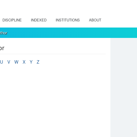
DISCIPLINE
INDEXED
INSTITUTIONS
ABOUT
thor
or
U
V
W
X
Y
Z