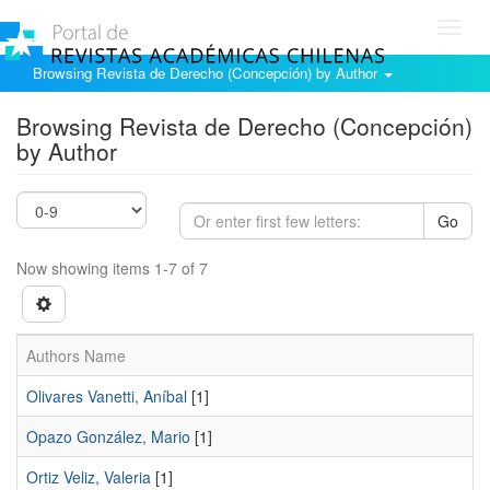
Toggl
navig
Browsing Revista de Derecho (Concepción) by Author
Browsing Revista de Derecho (Concepción)
by Author
Go
Now showing items 1-7 of 7
Authors Name
Olivares Vanetti, Aníbal
[1]
Opazo González, Mario
[1]
Ortiz Veliz, Valeria
[1]