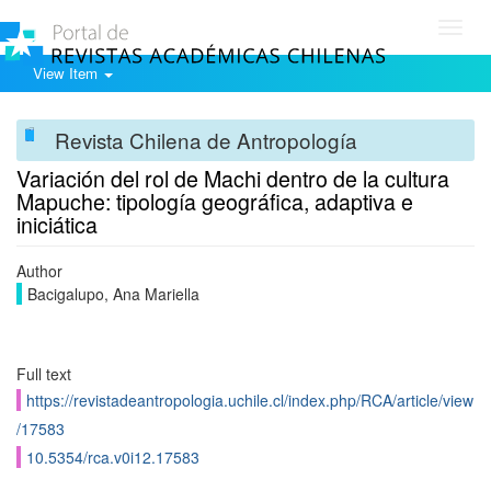
Toggl
navig
View Item
Revista Chilena de Antropología
Variación del rol de Machi dentro de la cultura
Mapuche: tipología geográfica, adaptiva e
iniciática
Author
Bacigalupo, Ana Mariella
Full text
https://revistadeantropologia.uchile.cl/index.php/RCA/article/view
/17583
10.5354/rca.v0i12.17583