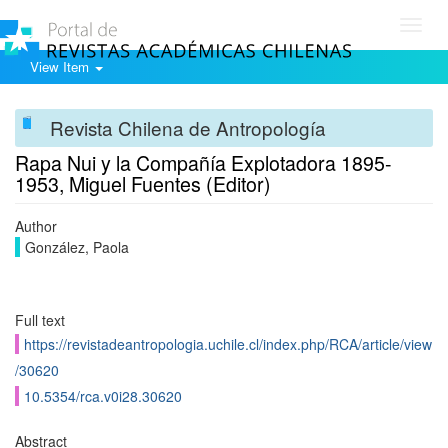
Toggl
navig
View Item
Revista Chilena de Antropología
Rapa Nui y la Compañía Explotadora 1895-
1953, Miguel Fuentes (Editor)
Author
González, Paola
Full text
https://revistadeantropologia.uchile.cl/index.php/RCA/article/view
/30620
10.5354/rca.v0i28.30620
Abstract