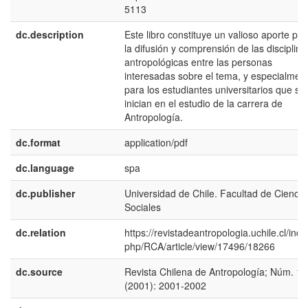
5113
dc.description
Este libro constituye un valioso aporte par
la difusión y comprensión de las disciplina
antropológicas entre las personas
interesadas sobre el tema, y especialment
para los estudiantes universitarios que se
inician en el estudio de la carrera de
Antropología.
dc.format
application/pdf
dc.language
spa
dc.publisher
Universidad de Chile. Facultad de Ciencia
Sociales
dc.relation
https://revistadeantropologia.uchile.cl/inde
php/RCA/article/view/17496/18266
dc.source
Revista Chilena de Antropología; Núm. 16
(2001): 2001-2002