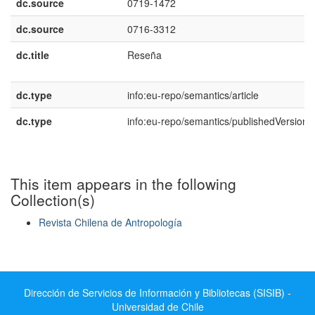
dc.source
0719-1472
dc.source
0716-3312
dc.title
Reseña
dc.type
info:eu-repo/semantics/article
dc.type
info:eu-repo/semantics/publishedVersion
This item appears in the following
Collection(s)
Revista Chilena de Antropología
Show simple item record
Dirección de Servicios de Información y Bibliotecas (SISIB) -
Universidad de Chile