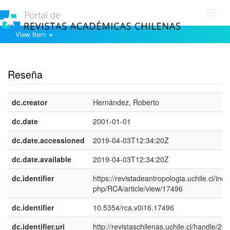
Toggl
navig
View Item
Show simple item record
Reseña
dc.creator
Hernández, Roberto
dc.date
2001-01-01
dc.date.accessioned
2019-04-03T12:34:20Z
dc.date.available
2019-04-03T12:34:20Z
dc.identifier
https://revistadeantropologia.uchile.cl/inde
php/RCA/article/view/17496
dc.identifier
10.5354/rca.v0i16.17496
dc.identifier.uri
http://revistaschilenas.uchile.cl/handle/225