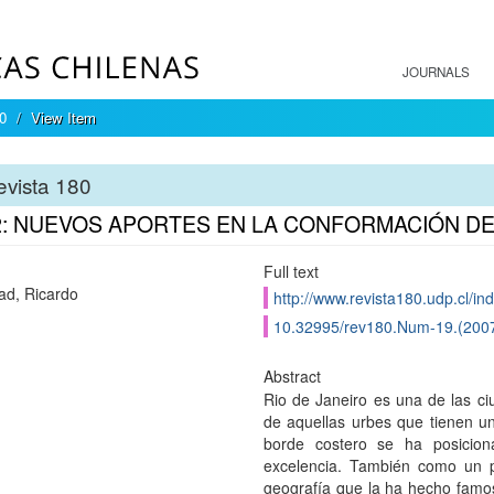
JOURNALS
0
View Item
vista 180
2: NUEVOS APORTES EN LA CONFORMACIÓN D
Full text
d, Ricardo
http://www.revista180.udp.cl/in
10.32995/rev180.Num-19.(2007
Abstract
Rio de Janeiro es una de las c
de aquellas urbes que tienen un
borde costero se ha posicio
excelencia. También como un p
geografía que la ha hecho famos