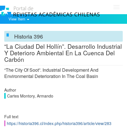
Toggl
navig
View Item
Historia 396
“La Ciudad Del Hollín”. Desarrollo Industrial
Y Deterioro Ambiental En La Cuenca Del
Carbón
“The City Of Soot”. Industrial Development And
Environmental Deterioration In The Coal Basin
Author
Cartes Montory, Armando
Full text
https://historia396.cl/index.php/historia396/article/view/283