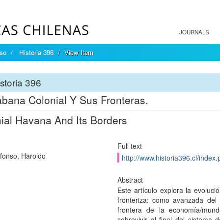
JOURNALS
íso
Historia 396
View Item
storia 396
bana Colonial Y Sus Fronteras.
ial Havana And Its Borders
Full text
lfonso, Haroldo
http://www.historia396.cl/index.
Abstract
Este artículo explora la evolu
fronteriza: como avanzada del 
frontera de la economía/mund
sobrevivir al final del sistema 