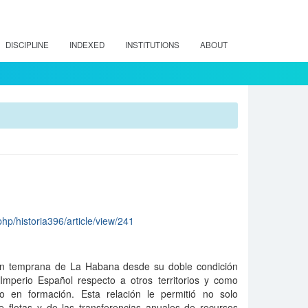
DISCIPLINE
INDEXED
INSTITUTIONS
ABOUT
php/historia396/article/view/241
ción temprana de La Habana desde su doble condición
Imperio Español respecto a otros territorios y como
o en formación. Esta relación le permitió no solo
de flotas y de las transferencias anuales de recursos