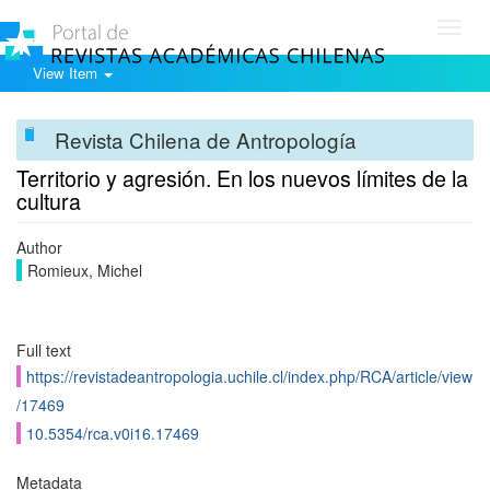
Toggl
navig
View Item
Revista Chilena de Antropología
Territorio y agresión. En los nuevos límites de la
cultura
Author
Romieux, Michel
Full text
https://revistadeantropologia.uchile.cl/index.php/RCA/article/view
/17469
10.5354/rca.v0i16.17469
Metadata