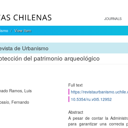
JOURNALS
nismo
View Item
evista de Urbanismo
otección del patrimonio arqueológico
Full text
nado Ramos, Luis
https://revistaurbanismo.uchile
10.5354/ru.v0i5.12952
ossío, Fernando
Abstract
A pesar de contar la Administra
para garantizar una correcta p