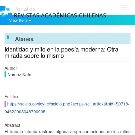
Toggl
navig
View Item
Atenea
Identidad y mito en la poesía moderna: Otra
mirada sobre lo mismo
Author
Nómez,Naín
Full text
https://scielo.conicyt.cl/scielo.php?script=sci_arttext&pid=S0718-
04622003048700005
Abstract
El trabajo intenta rastrear algunas representaciones de los mitos