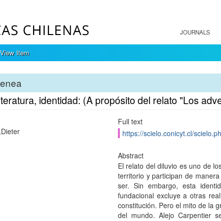
JOURNALS
View Item
tenea
literatura, identidad: (A propósito del relato "Los adv
Full text
,Dieter
https://scielo.conicyt.cl/scie
Abstract
El relato del diluvio es uno de 
territorio y participan de maner
ser. Sin embargo, esta ident
fundacional excluye a otras real
constitución. Pero el mito de la 
del mundo. Alejo Carpentier s