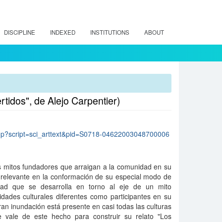
DISCIPLINE
INDEXED
INSTITUTIONS
ABOUT
ertidos", de Alejo Carpentier)
lo.php?script=sci_arttext&pid=S0718-04622003048700006
los mitos fundadores que arraigan a la comunidad en su
a relevante en la conformación de su especial modo de
idad que se desarrolla en torno al eje de un mito
idades culturales diferentes como participantes en su
gran inundación está presente en casi todas las culturas
e vale de este hecho para construir su relato "Los