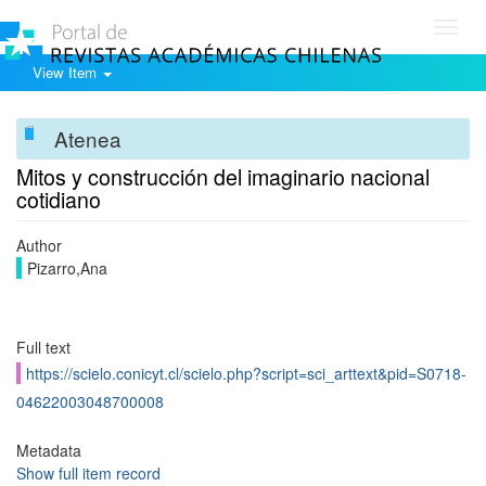
Toggl
navig
View Item
Atenea
Mitos y construcción del imaginario nacional
cotidiano
Author
Pizarro,Ana
Full text
https://scielo.conicyt.cl/scielo.php?script=sci_arttext&pid=S0718-
04622003048700008
Metadata
Show full item record