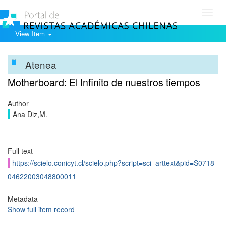
Toggl
navig
View Item
Atenea
Motherboard: El Infinito de nuestros tiempos
Author
Ana Diz,M.
Full text
https://scielo.conicyt.cl/scielo.php?script=sci_arttext&pid=S0718-
04622003048800011
Metadata
Show full item record