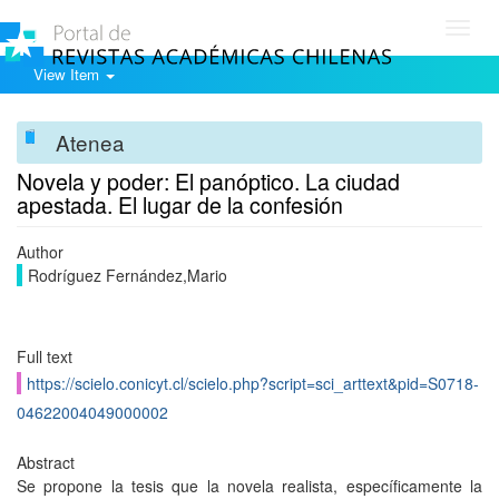
Toggl
navig
View Item
Atenea
Novela y poder: El panóptico. La ciudad
apestada. El lugar de la confesión
Author
Rodríguez Fernández,Mario
Full text
https://scielo.conicyt.cl/scielo.php?script=sci_arttext&pid=S0718-
04622004049000002
Abstract
Se propone la tesis que la novela realista, específicamente la