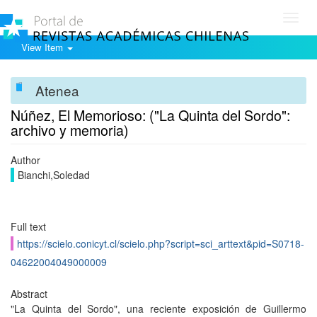
Toggl
navig
View Item
Atenea
Núñez, El Memorioso: ("La Quinta del Sordo":
archivo y memoria)
Author
Bianchi,Soledad
Full text
https://scielo.conicyt.cl/scielo.php?script=sci_arttext&pid=S0718-
04622004049000009
Abstract
"La Quinta del Sordo", una reciente exposición de Guillermo