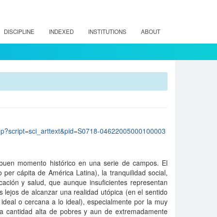
DISCIPLINE
INDEXED
INSTITUTIONS
ABOUT
lo.php?script=sci_arttext&pid=S0718-04622005000100003
 buen momento histórico en una serie de campos. El
er cápita de América Latina), la tranquilidad social,
cación y salud, que aunque insuficientes representan
 lejos de alcanzar una realidad utópica (en el sentido
ideal o cercana a lo ideal), especialmente por la muy
y la cantidad alta de pobres y aun de extremadamente