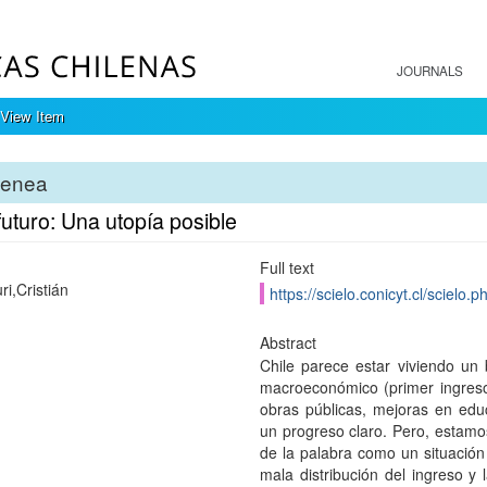
JOURNALS
View Item
tenea
futuro: Una utopía posible
Full text
i,Cristián
https://scielo.conicyt.cl/scie
Abstract
Chile parece estar viviendo un
macroeconómico (primer ingreso p
obras públicas, mejoras en edu
un progreso claro. Pero, estamos
de la palabra como un situación 
mala distribución del ingreso 