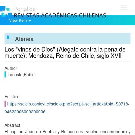
Toggl
navig
View Item
Atenea
Los "vinos de Dios" (Alegato contra la pena de
muerte): Mendoza, Reino de Chile, siglo XVII
Author
Lacoste,Pablo
Full text
https://scielo.conicyt.cl/scielo.php?script=sci_arttext&pid=S0718-
04622006000200006
Abstract
El capitán Juan de Puebla y Reinoso era vecino encomendero y