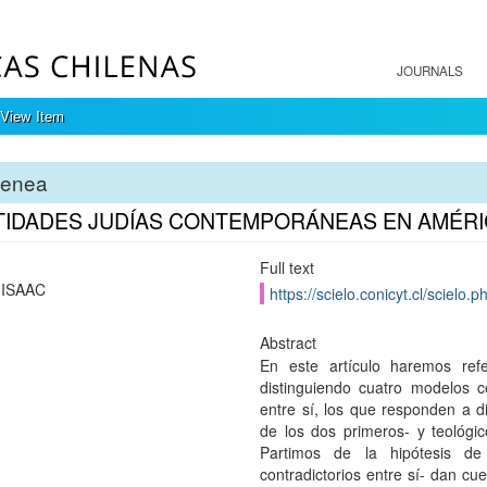
JOURNALS
View Item
tenea
TIDADES JUDÍAS CONTEMPORÁNEAS EN AMÉRI
Full text
ISAAC
https://scielo.conicyt.cl/scie
Abstract
En este artículo haremos refe
distinguiendo cuatro modelos c
entre sí, los que responden a di
de los dos primeros- y teológico
Partimos de la hipótesis de
contradictorios entre sí- dan c