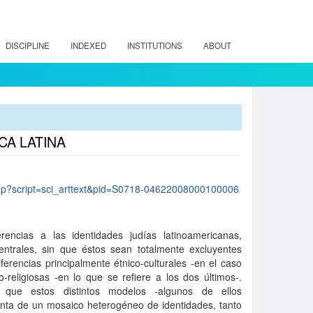
DISCIPLINE
INDEXED
INSTITUTIONS
ABOUT
CA LATINA
lo.php?script=sci_arttext&pid=S0718-04622008000100006
rencias a las identidades judías latinoamericanas,
entrales, sin que éstos sean totalmente excluyentes
ferencias principalmente étnico-culturales -en el caso
-religiosas -en lo que se refiere a los dos últimos-.
 que estos distintos modelos -algunos de ellos
uenta de un mosaico heterogéneo de identidades, tanto