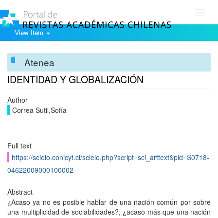
Toggl
navig
View Item
Atenea
IDENTIDAD Y GLOBALIZACIÓN
Author
Correa Sutil,Sofía
Full text
https://scielo.conicyt.cl/scielo.php?script=sci_arttext&pid=S0718-
04622009000100002
Abstract
¿Acaso ya no es posible hablar de una nación común por sobre
una multiplicidad de sociabilidades?, ¿acaso más que una nación