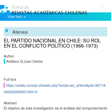
Toggl
navig
View Item
Atenea
EL PARTIDO NACIONAL EN CHILE: SU ROL
EN EL CONFLICTO POLÍTICO (1966-1973)
Author
Arellano G,Juan Carlos
Full text
https://scielo.conicyt.cl/scielo.php?script=sci_arttext&pid=S0718-
04622009000100010
Abstract
El objetivo de esta investigación es el análisis del comportamiento