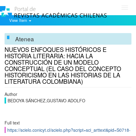
Toggl
navig
View Item
Atenea
NUEVOS ENFOQUES HISTÓRICOS E
HISTORIA LITERARIA: HACIA LA
CONSTRUCCIÓN DE UN MODELO
CONCEPTUAL (EL CASO DEL CONCEPTO
HISTORICISMO EN LAS HISTORIAS DE LA
LITERATURA COLOMBIANA)
Author
BEDOYA SÁNCHEZ,GUSTAVO ADOLFO
Full text
https://scielo.conicyt.cl/scielo.php?script=sci_arttext&pid=S0718-