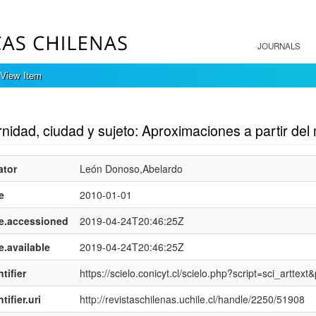
JOURNALS
View Item
mple item record
idad, ciudad y sujeto: Aproximaciones a partir del 
ator
León Donoso,Abelardo
e
2010-01-01
e.accessioned
2019-04-24T20:46:25Z
e.available
2019-04-24T20:46:25Z
tifier
https://scielo.conicyt.cl/scielo.php?script=sci_art
tifier.uri
http://revistaschilenas.uchile.cl/handle/2250/51908