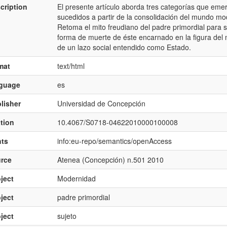
cription
El presente artículo aborda tres categorías que em
sucedidos a partir de la consolidación del mundo mo
Retoma el mito freudiano del padre primordial para s
forma de muerte de éste encarnado en la figura del 
de un lazo social entendido como Estado.
mat
text/html
nguage
es
lisher
Universidad de Concepción
ation
10.4067/S0718-04622010000100008
hts
info:eu-repo/semantics/openAccess
rce
Atenea (Concepción) n.501 2010
ject
Modernidad
ject
padre primordial
ject
sujeto