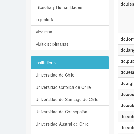
dc.des
Filosofía y Humanidades
Ingeniería
Medicina
dc.for
Multidisciplinarias
dc.la
dc.pub
Institutions
dc.rel
Universidad de Chile
dc.rig
Universidad Católica de Chile
dc.sou
Universidad de Santiago de Chile
dc.sub
Universidad de Concepción
dc.sub
Universidad Austral de Chile
dc.sub