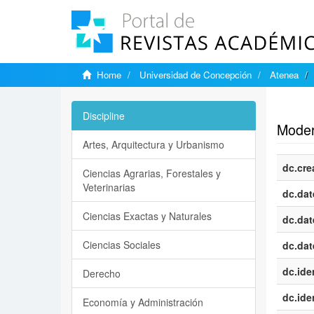
Home
Universidad de Concepción
Atenea
Show si
Discipline
Modern
Artes, Arquitectura y Urbanismo
dc.cre
Ciencias Agrarias, Forestales y
Veterinarias
dc.dat
Ciencias Exactas y Naturales
dc.dat
Ciencias Sociales
dc.dat
dc.iden
Derecho
dc.iden
Economía y Administración