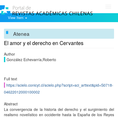
Toggl
navig
View Item
Atenea
El amor y el derecho en Cervantes
Author
González Echevarría,Roberto
Full text
https://scielo.conicyt.cl/scielo.php?script=sci_arttext&pid=S0718-
04622012000100002
Abstract
La convergencia de la historia del derecho y el surgimiento del
realismo novelístico en occidente hasta la España de los Reyes