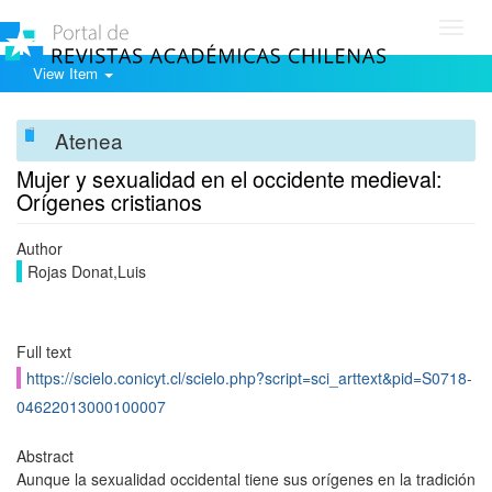
Toggl
navig
View Item
Atenea
Mujer y sexualidad en el occidente medieval:
Orígenes cristianos
Author
Rojas Donat,Luis
Full text
https://scielo.conicyt.cl/scielo.php?script=sci_arttext&pid=S0718-
04622013000100007
Abstract
Aunque la sexualidad occidental tiene sus orígenes en la tradición