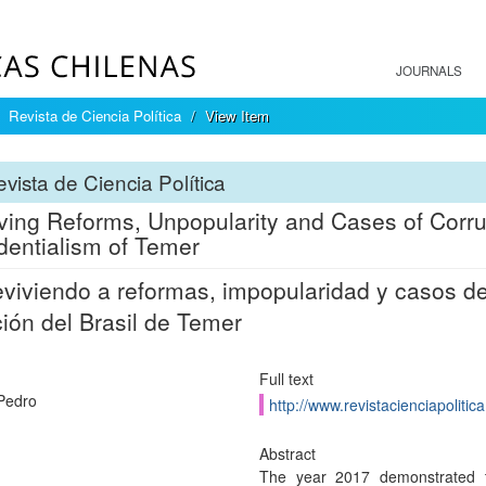
JOURNALS
Revista de Ciencia Política
View Item
vista de Ciencia Política
ving Reforms, Unpopularity and Cases of Corrup
dentialism of Temer
viviendo a reformas, impopularidad y casos de
ción del Brasil de Temer
Full text
 Pedro
http://www.revistacienciapolitica
Abstract
The year 2017 demonstrated th