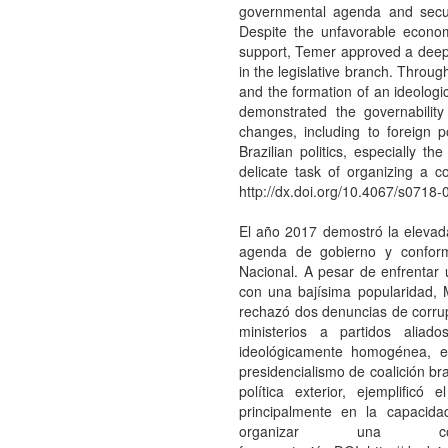
governmental agenda and secure
Despite the unfavorable econom
support, Temer approved a deep 
in the legislative branch. Through 
and the formation of an ideologi
demonstrated the governability 
changes, including to foreign p
Brazilian politics, especially th
delicate task of organizing a co
http://dx.doi.org/10.4067/s07
El año 2017 demostró la elevad
agenda de gobierno y conform
Nacional. A pesar de enfrentar 
con una bajísima popularidad, 
rechazó dos denuncias de corrupc
ministerios a partidos aliad
ideológicamente homogénea, e
presidencialismo de coalición bra
política exterior, ejemplificó
principalmente en la capacida
organizar una co