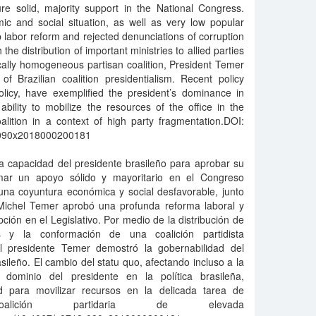
 solid, majority support in the National Congress.
ic and social situation, as well as very low popular
labor reform and rejected denunciations of corruption
the distribution of important ministries to allied parties
cally homogeneous partisan coalition, President Temer
of Brazilian coalition presidentialism. Recent policy
olicy, have exemplified the president’s dominance in
e ability to mobilize the resources of the office in the
alition in a context of high party fragmentation.DOI:
18-090x2018000200181
a capacidad del presidente brasileño para aprobar su
ar un apoyo sólido y mayoritario en el Congreso
una coyuntura económica y social desfavorable, junto
Michel Temer aprobó una profunda reforma laboral y
ión en el Legislativo. Por medio de la distribución de
os y la conformación de una coalición partidista
l presidente Temer demostró la gobernabilidad del
sileño. El cambio del statu quo, afectando incluso a la
 el dominio del presidente en la política brasileña,
d para movilizar recursos en la delicada tarea de
alición partidaria de elevada