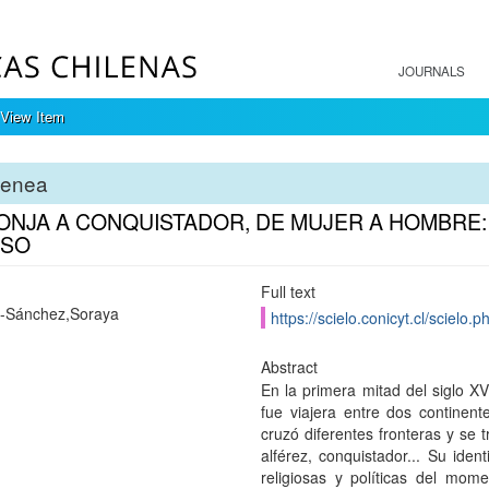
JOURNALS
View Item
tenea
ONJA A CONQUISTADOR, DE MUJER A HOMBRE: 
USO
Full text
-Sánchez,Soraya
https://scielo.conicyt.cl/scie
Abstract
En la primera mitad del siglo X
fue viajera entre dos continent
cruzó diferentes fronteras y se
alférez, conquistador... Su iden
religiosas y políticas del mom