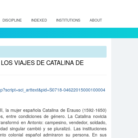
DISCIPLINE
INDEXED
INSTITUTIONS
ABOUT
LOS VIAJES DE CATALINA DE
lo.php?script=sci_arttext&pid=S0718-04622015000100004
VII, la mujer española Catalina de Erauso (1592-1650)
es, entre condiciones de género. La Catalina novicia
 transformó en Antonio: campesino, vendedor, soldado,
tidad singular cambió y se pluralizó. Las instituciones
ento colonial español admiraron su persona. En sus