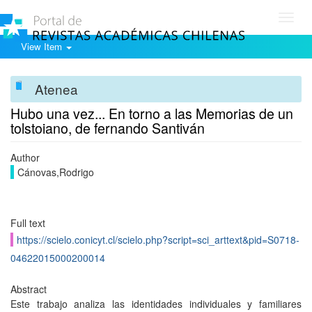
Toggl
navig
View Item
Atenea
Hubo una vez... En torno a las Memorias de un
tolstoiano, de fernando Santiván
Author
Cánovas,Rodrigo
Full text
https://scielo.conicyt.cl/scielo.php?script=sci_arttext&pid=S0718-
04622015000200014
Abstract
Este trabajo analiza las identidades individuales y familiares