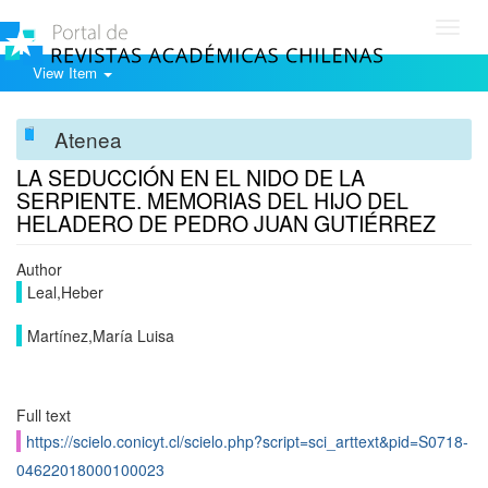
Toggl
navig
View Item
Atenea
LA SEDUCCIÓN EN EL NIDO DE LA
SERPIENTE. MEMORIAS DEL HIJO DEL
HELADERO DE PEDRO JUAN GUTIÉRREZ
Author
Leal,Heber
Martínez,María Luisa
Full text
https://scielo.conicyt.cl/scielo.php?script=sci_arttext&pid=S0718-
04622018000100023